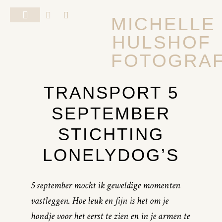
MICHELLE
HULSHOF
FOTOSHOOT VAN JE HOND
ALGEMENE VOORWAARDEN
FOTOGRAF
TRANSPORT 5
SEPTEMBER
STICHTING
LONELYDOG’S
5 september mocht ik geweldige momenten
vastleggen. Hoe leuk en fijn is het om je
hondje voor het eerst te zien en in je armen te