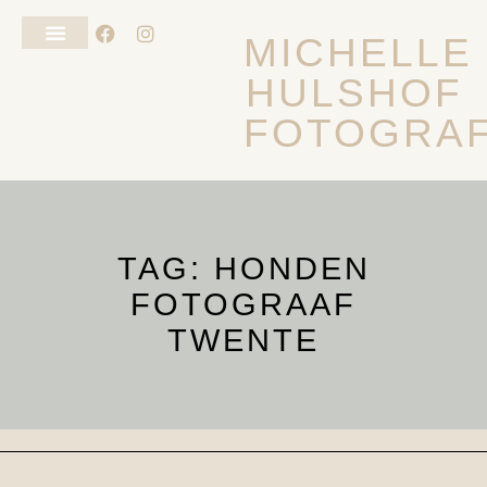
MICHELLE
HULSHOF
FOTOSHOOT VAN JE HOND
ALGEMENE VOORWAARDEN
FOTOGRAF
TAG: HONDEN
FOTOGRAAF
TWENTE