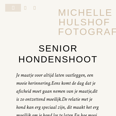
MICHELLE
HULSHOF
FOTOSHOOT VAN JE HOND
ALGEMENE VOORWAARDEN
FOTOGRAF
SENIOR
HONDENSHOOT
Je maatje voor altijd laten vastleggen, een
mooie herinnering.
Eens komt de dag dat je
afscheid moet gaan nemen van je maatje,dit
is zo ontzettend moeilijk.
De relatie met je
hond kan erg speciaal zijn, dit maakt het erg
moeilijk om je hond los te laten.
En hoe mooi