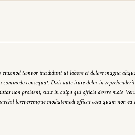
d do eiusmod tempor incididunt ut labore et dolore magna ali
ea commodo consequat. Duis aute irure dolor in reprehenderit i
idatat non proident, sunt in culpa qui officia desere mole. V
harchil loreperemque modiatemodi officat eosa quam non ea 