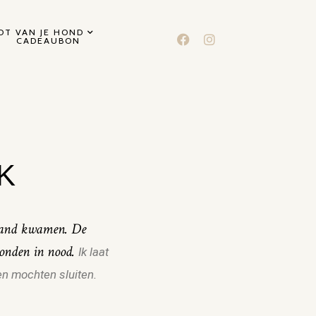
T VAN JE HOND
CADEAUBON
K
rland kwamen. De
 honden in nood.
Ik laat
en mochten sluiten.