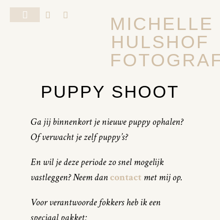
MICHELLE
HULSHOF
FOTOSHOOT VAN JE HOND
ALGEMENE VOORWAARDEN
FOTOGRAF
PUPPY SHOOT
Ga jij binnenkort je nieuwe puppy ophalen?
Of verwacht je zelf puppy’s?
En wil je deze periode zo snel mogelijk
vastleggen? Neem dan
contact
met mij op.
Voor verantwoorde fokkers heb ik een
speciaal pakket: