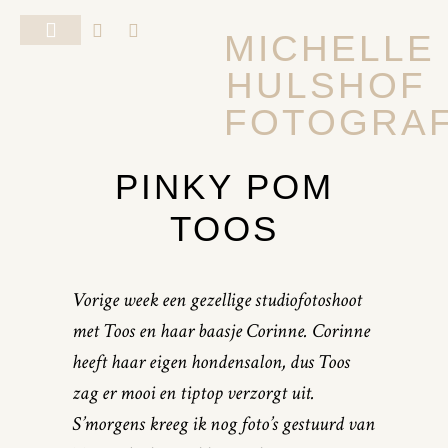
MICHELLE
HULSHOF
FOTOSHOOT VAN JE HOND
ALGEMENE VOORWAARDEN
FOTOGRAF
PINKY POM
TOOS
Vorige week een gezellige studiofotoshoot
met Toos en haar baasje Corinne. Corinne
heeft haar eigen hondensalon, dus Toos
zag er mooi en tiptop verzorgt uit.
S’morgens kreeg ik nog foto’s gestuurd van