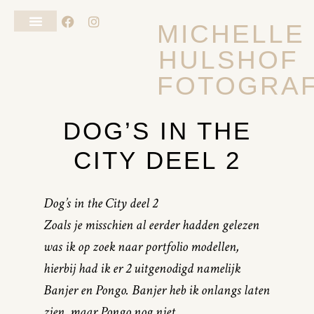
MICHELLE
HULSHOF
FOTOSHOOT VAN JE HOND
ALGEMENE VOORWAARDEN
FOTOGRAF
DOG’S IN THE
CITY DEEL 2
Dog’s in the City deel 2
Zoals je misschien al eerder hadden gelezen
was ik op zoek naar portfolio modellen,
hierbij had ik er 2 uitgenodigd namelijk
Banjer en Pongo. Banjer heb ik onlangs laten
zien, maar Pongo nog niet.