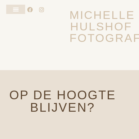
MICHELLE
HULSHOF
FOTOSHOOT VAN JE HOND
ALGEMENE VOORWAARDEN
FOTOGRAF
OP DE HOOGTE
BLIJVEN?