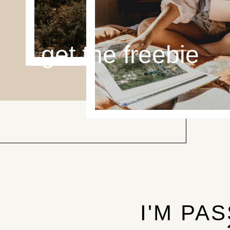
get the freebie
I'M PA