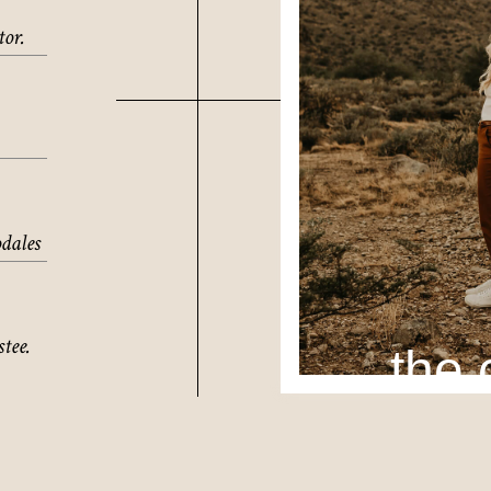
tor.
odales
tee.
the 