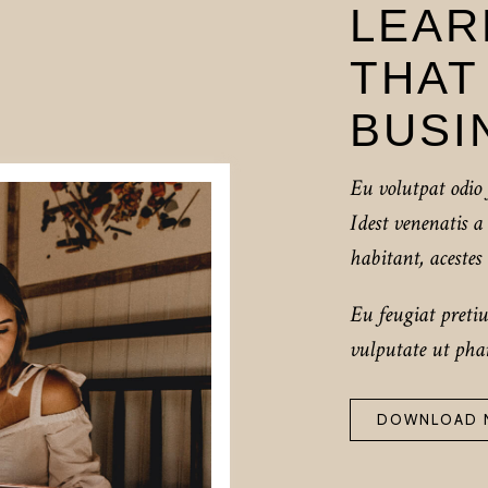
LEAR
THAT
BUSI
Eu volutpat odio 
Idest venenatis 
habitant, acestes 
Eu feugiat preti
vulputate ut phar
DOWNLOAD