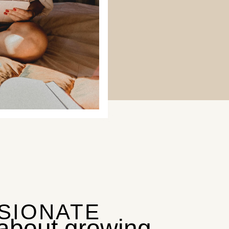
SSIONATE
about growing…