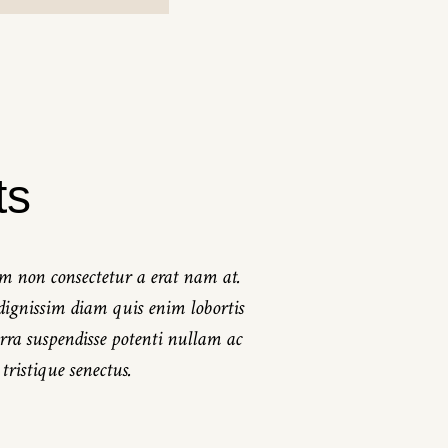
ts
ctum non consectetur a erat nam at.
Quis auctor elit se
m dignissim diam quis enim lobortis
Tortor dignissim co
rra suspendisse potenti nullam ac
scelerir queste fer
ristique senectus.
tort